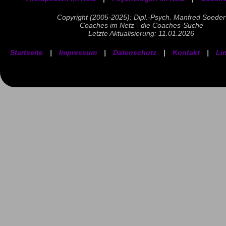
Copyright (2005-2025): Dipl.-Psych. Manfred Soeder
Coaches im Netz - die Coaches-Suche
Letzte Aktualisierung: 11.01.2026
Startseite
|
Impressum
|
Datenschutz
|
Kontakt
|
Li