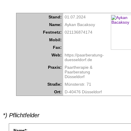
Stand:
01.07.2024
Name:
Aykan Bacaksoy
Festnetz:
021136874174
Mobil:
Fax:
Web:
https://paarberatung-
duesseldorf.de
Praxis:
Paartherapie &
Paarberatung
Düsseldorf
Straße:
Münsterstr. 71
Ort:
D-40476 Düsseldorf
*) Pflichtfelder
Name*: