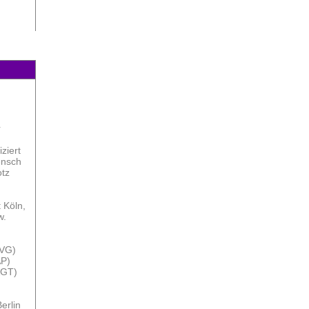
r
ziert
ensch
otz
t Köln,
w.
DVG)
AP)
AGT)
erlin