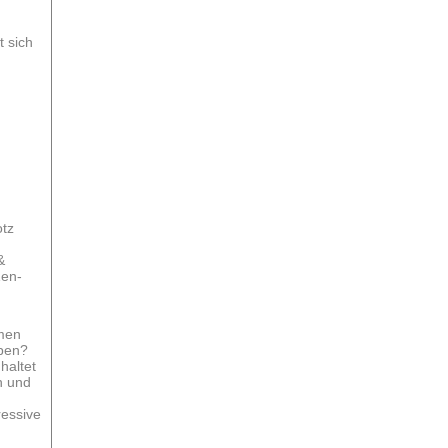
t sich
otz
&
Zen-
men
eben?
haltet
n und
essive