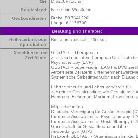
D-52066 Aachen
Ort:
Nordrhein-Westfalen
Bundesland:
Breite: 50.7641220
Geokoordinaten:
Länge: 6.1176700
Beratung und Therapie:
Heilerlaubnis oder
Keine heilkundliche Tätigkeit
Approbation:
GESTALT - Therapeutin
Abschlüsse und
zertifiziert nach dem European Certificate fo
Zertifikate:
Psychotherapy (ECP)
GESTALT - Supervisorin, EAGT & DVG zertifi
Autorisierte Beraterin Unternehmenswert:M
Systemische Selbstintegration nach E.Langl
Lehrtherapeutin und Lehrsupervisorin für
zahlreiche Gestaltinstitute wie Gestalt Institu
Hamburg, Eichgrund, Marburg, Frankfurt us
Mitgliedschaften:
Deutsche Vereinigung für Gestalttherapie (
European Association for Psychotherapy (E
European Association for Gestalttherapy (E
Gesellschaft für Gestalttheorie und ihre
Anwendungen (GTA)
Netzwerk GESTALT - Organisationsberater B