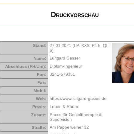
Druckvorschau
Stand:
27.01.2021 (LP: XXS,
PI: 5
,
QI:
6
)
Luitgard Gasser
Name:
Diplom-Ingenieur
Abschluss (FH/Uni):
0241-579351
Fon:
Fax:
Mobil:
https://www.luitgard-gasser.de
Web:
Leben & Raum
Praxis:
Praxis für Gestalttherapie &
Zusatz:
Supervision
Am Pappelweiher 32
Straße: