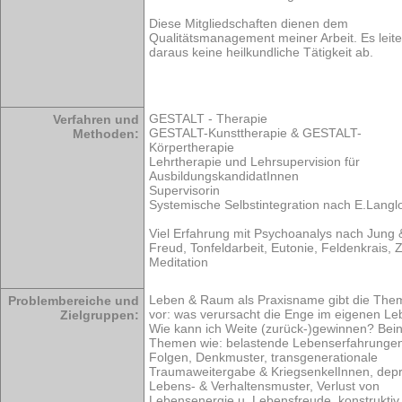
Diese Mitgliedschaften dienen dem
Qualitätsmanagement meiner Arbeit. Es leite
daraus keine heilkundliche Tätigkeit ab.
GESTALT - Therapie
Verfahren und
GESTALT-Kunsttherapie & GESTALT-
Methoden:
Körpertherapie
Lehrtherapie und Lehrsupervision für
AusbildungskandidatInnen
Supervisorin
Systemische Selbstintegration nach E.Langl
Viel Erfahrung mit Psychoanalys nach Jung 
Freud, Tonfeldarbeit, Eutonie, Feldenkrais, 
Meditation
Leben & Raum als Praxisname gibt die The
Problembereiche und
vor: was verursacht die Enge im eigenen L
Zielgruppen:
Wie kann ich Weite (zurück-)gewinnen? Bein
Themen wie: belastende Lebenserfahrunge
Folgen, Denkmuster, transgenerationale
Traumaweitergabe & KriegsenkelInnen, depr
Lebens- & Verhaltensmuster, Verlust von
Lebensenergie u. Lebensfreude, konstruktiv