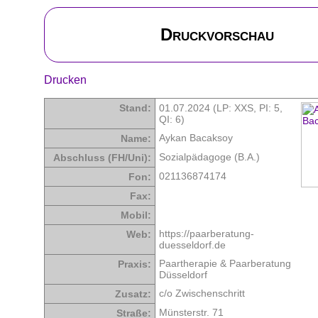
Druckvorschau
Drucken
Stand:
01.07.2024 (LP: XXS,
PI: 5
,
QI: 6
)
Aykan Bacaksoy
Name:
Sozialpädagoge (B.A.)
Abschluss (FH/Uni):
021136874174
Fon:
Fax:
Mobil:
https://paarberatung-
Web:
duesseldorf.de
Paartherapie & Paarberatung
Praxis:
Düsseldorf
c/o Zwischenschritt
Zusatz:
Münsterstr. 71
Straße: