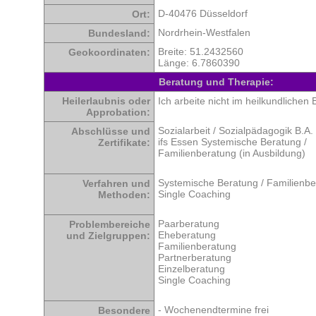
D-40476 Düsseldorf
Ort:
Nordrhein-Westfalen
Bundesland:
Breite: 51.2432560
Geokoordinaten:
Länge: 6.7860390
Beratung und Therapie:
Heilerlaubnis oder
Ich arbeite nicht im heilkundlichen 
Approbation:
Sozialarbeit / Sozialpädagogik B.A.
Abschlüsse und
ifs Essen Systemische Beratung /
Zertifikate:
Familienberatung (in Ausbildung)
Systemische Beratung / Familienb
Verfahren und
Single Coaching
Methoden:
Paarberatung
Problembereiche
Eheberatung
und Zielgruppen:
Familienberatung
Partnerberatung
Einzelberatung
Single Coaching
- Wochenendtermine frei
Besondere