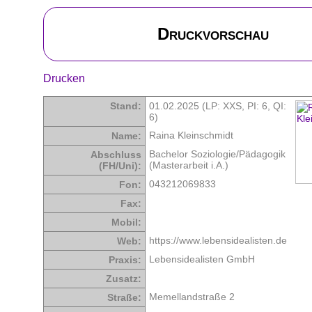
Druckvorschau
Drucken
Stand:
01.02.2025 (LP: XXS,
PI: 6
,
QI:
6
)
Raina Kleinschmidt
Name:
Bachelor Soziologie/Pädagogik
Abschluss
(Masterarbeit i.A.)
(FH/Uni):
043212069833
Fon:
Fax:
Mobil:
https://www.lebensidealisten.de
Web:
Lebensidealisten GmbH
Praxis:
Zusatz:
Memellandstraße 2
Straße: