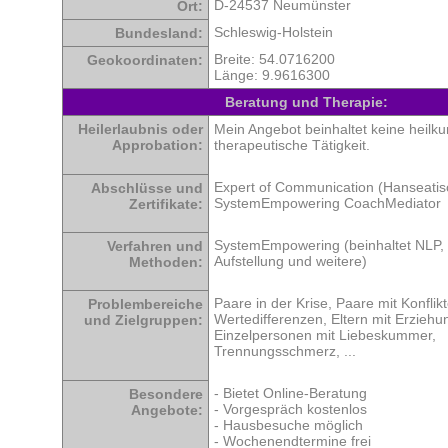
D-24537 Neumünster
Ort:
Schleswig-Holstein
Bundesland:
Breite: 54.0716200
Geokoordinaten:
Länge: 9.9616300
Beratung und Therapie:
Heilerlaubnis oder
Mein Angebot beinhaltet keine heilku
Approbation:
therapeutische Tätigkeit.
Expert of Communication (Hanseatisc
Abschlüsse und
SystemEmpowering CoachMediator
Zertifikate:
SystemEmpowering (beinhaltet NLP,
Verfahren und
Aufstellung und weitere)
Methoden:
Paare in der Krise, Paare mit Konflik
Problembereiche
Wertedifferenzen, Eltern mit Erzieh
und Zielgruppen:
Einzelpersonen mit Liebeskummer,
Trennungsschmerz, ...
- Bietet Online-Beratung
Besondere
- Vorgespräch kostenlos
Angebote:
- Hausbesuche möglich
- Wochenendtermine frei