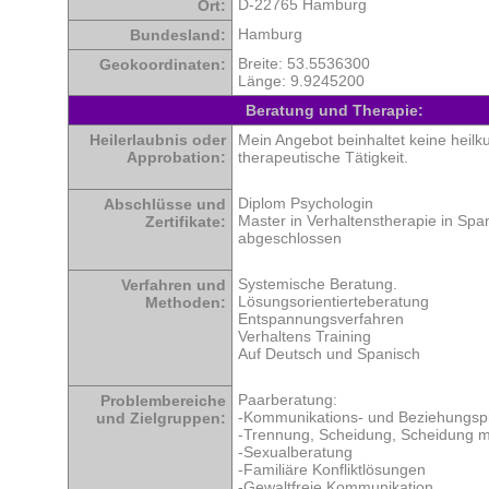
D-22765 Hamburg
Ort:
Hamburg
Bundesland:
Breite: 53.5536300
Geokoordinaten:
Länge: 9.9245200
Beratung und Therapie:
Heilerlaubnis oder
Mein Angebot beinhaltet keine heilku
Approbation:
therapeutische Tätigkeit.
Diplom Psychologin
Abschlüsse und
Master in Verhaltenstherapie in Spa
Zertifikate:
abgeschlossen
Systemische Beratung.
Verfahren und
Lösungsorientierteberatung
Methoden:
Entspannungsverfahren
Verhaltens Training
Auf Deutsch und Spanisch
Paarberatung:
Problembereiche
-Kommunikations- und Beziehungs
und Zielgruppen:
-Trennung, Scheidung, Scheidung m
-Sexualberatung
-Familiäre Konfliktlösungen
-Gewaltfreie Kommunikation