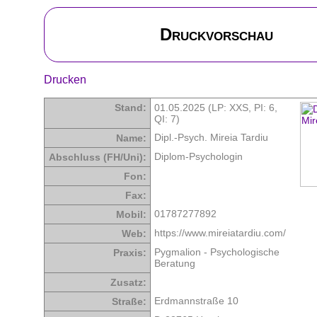
Druckvorschau
Drucken
Stand:
01.05.2025 (LP: XXS,
PI: 6
,
QI: 7
)
Dipl.-Psych. Mireia Tardiu
Name:
Diplom-Psychologin
Abschluss (FH/Uni):
Fon:
Fax:
01787277892
Mobil:
https://www.mireiatardiu.com/
Web:
Pygmalion - Psychologische
Praxis:
Beratung
Zusatz:
Erdmannstraße 10
Straße: